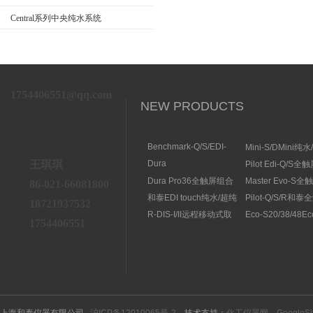
Central系列中央纯水系统
1754406551@qq.com
NEW PRODUCTS
Benchmark-Q/S/EDI-
Mini-S/DMini纯
S/RSBenchmark大流量
水机
王琪琪
Dura
Pilot Edi-Q/S
直供水纯水/超纯水机
Elit10/10F/10V/10FV全
式纯水/超纯水系
Dura Pro36全触屏组合
Master Evo-S
86-021-66081800
触屏智能型超纯水系统
式超纯水系统
流量纯水/超纯水
和泰EDI touch纯水/超纯
Pilot-Q/S/R和
18721937532
水机
纯水/超纯水机
R-DIS-I/II远程移动式取
Eco-S20/38/48E
1754406551
水臂
纯水机