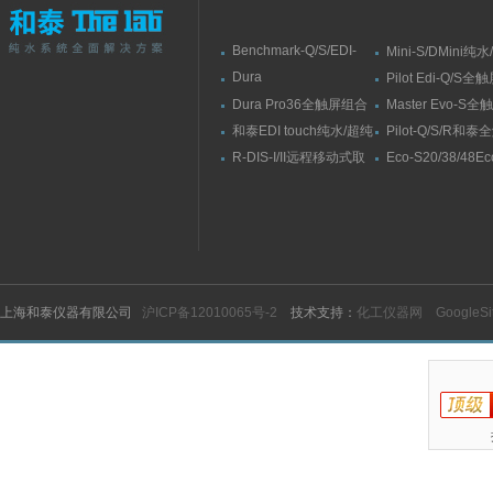
Benchmark-Q/S/EDI-
Mini-S/DMini纯
S/RSBenchmark大流量
水机
Dura
Pilot Edi-Q/S
直供水纯水/超纯水机
Elit10/10F/10V/10FV全
式纯水/超纯水系
Dura Pro36全触屏组合
Master Evo-S
触屏智能型超纯水系统
式超纯水系统
流量纯水/超纯水
和泰EDI touch纯水/超纯
Pilot-Q/S/R和
水机
纯水/超纯水机
R-DIS-I/II远程移动式取
Eco-S20/38/48E
水臂
纯水机
上海和泰仪器有限公司
沪ICP备12010065号-2
技术支持：
化工仪器网
GoogleS