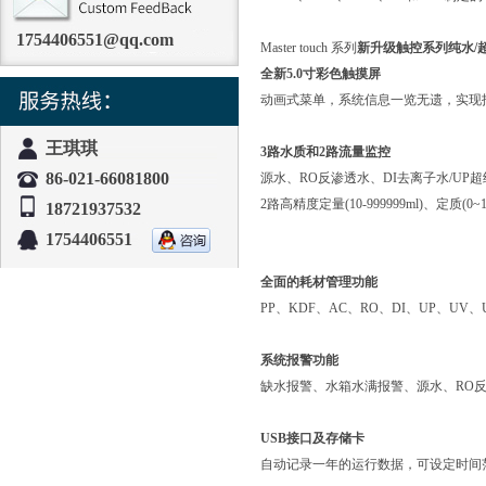
1754406551@qq.com
Master touch 系列
新升级触控系列纯水/
全新5.0寸彩色触摸屏
动画式菜单，系统信息一览无遗，实现
王琪琪
3路水质和2路流量监控
86-021-66081800
源水、RO反渗透水、DI去离子水/U
2路高精度定量(10-999999ml)、定质(0~
18721937532
1754406551
全面的耗材管理功能
PP、KDF、AC、RO、DI、UP、
系统报警功能
缺水报警、水箱水满报警、源水、RO反
USB接口及存储卡
自动记录一年的运行数据，可设定时间范