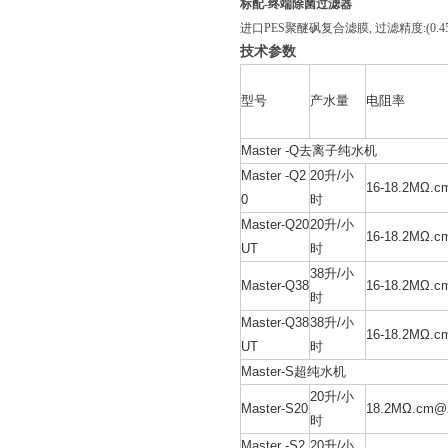
标配-终端除菌过滤器
进口PES聚醚砜复合滤膜, 过滤精度:(0.4
技术参数
型号
产水量
电阻率
Master -Q去离子纯水机
Master -Q2
20升/小
16-18.2MΩ.c
0
时
Master-Q20
20升/小
16-18.2MΩ.c
UT
时
38升/小
Master-Q38
16-18.2MΩ.c
时
Master-Q38
38升/小
16-18.2MΩ.c
UT
时
Master-S超纯水机
20升/小
Master-S20
18.2MΩ.cm
时
Master -S2
20升/小