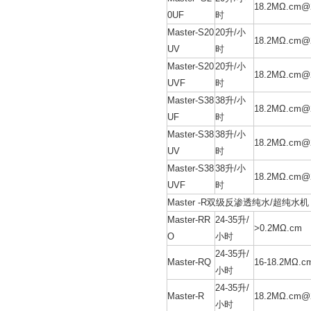
18.2MΩ.cm
0UF
时
Master-S20
20升/小
18.2MΩ.cm
UV
时
Master-S20
20升/小
18.2MΩ.cm
UVF
时
Master-S38
38升/小
18.2MΩ.cm
UF
时
Master-S38
38升/小
18.2MΩ.cm
UV
时
Master-S38
38升/小
18.2MΩ.cm
UVF
时
Master -R双级反渗透纯水/超纯水机
Master-RR
24-35升/
>0.2MΩ.cm
O
小时
24-35升/
Master-RQ
16-18.2MΩ.c
小时
24-35升/
Master-R
18.2MΩ.cm
小时