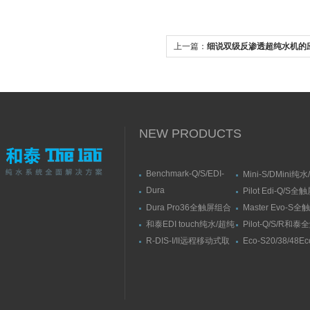
上一篇：
细说双级反渗透超纯水机的
特点
NEW PRODUCTS
Benchmark-Q/S/EDI-
Mini-S/DMini纯
S/RSBenchmark大流量
水机
Dura
Pilot Edi-Q/S
直供水纯水/超纯水机
Elit10/10F/10V/10FV全
式纯水/超纯水系
Dura Pro36全触屏组合
Master Evo-S
触屏智能型超纯水系统
式超纯水系统
流量纯水/超纯水
和泰EDI touch纯水/超纯
Pilot-Q/S/R和
水机
纯水/超纯水机
R-DIS-I/II远程移动式取
Eco-S20/38/48E
水臂
纯水机