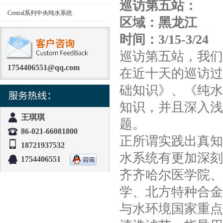
巡访第五站：
Central系列中央纯水系统
区域：黑龙江
时间：3/15-3/24
巡访第五站，我们来
1754406551@qq.com
在近十天的巡访过
础知识》、《纯水
知识，并且深入浅
王琪琪
题。
86-021-66081800
正所谓实践出真知
18721937532
水系统有更加深刻
1754406551
齐齐哈尔医学院、
学、北方特种合金
与水环境国家重点