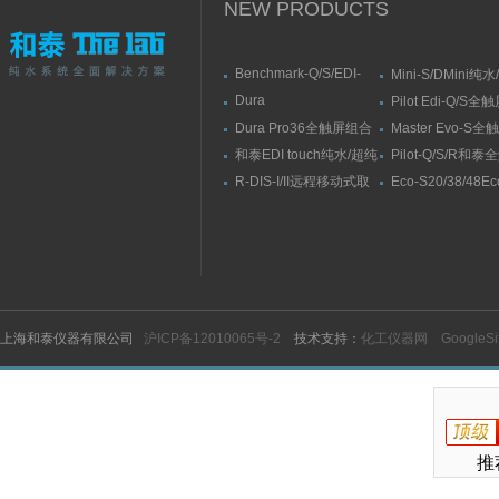
NEW PRODUCTS
Benchmark-Q/S/EDI-
Mini-S/DMini纯
S/RSBenchmark大流量
水机
Dura
Pilot Edi-Q/S
直供水纯水/超纯水机
Elit10/10F/10V/10FV全
式纯水/超纯水系
Dura Pro36全触屏组合
Master Evo-S
触屏智能型超纯水系统
式超纯水系统
流量纯水/超纯水
和泰EDI touch纯水/超纯
Pilot-Q/S/R和
水机
纯水/超纯水机
R-DIS-I/II远程移动式取
Eco-S20/38/48E
水臂
纯水机
上海和泰仪器有限公司
沪ICP备12010065号-2
技术支持：
化工仪器网
GoogleS
推