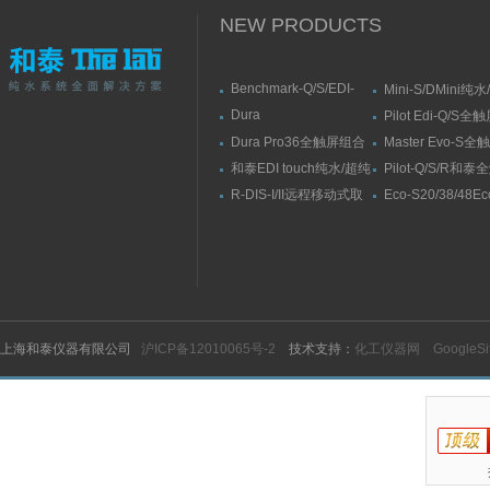
NEW PRODUCTS
Benchmark-Q/S/EDI-
Mini-S/DMini纯
S/RSBenchmark大流量
水机
Dura
Pilot Edi-Q/S
直供水纯水/超纯水机
Elit10/10F/10V/10FV全
式纯水/超纯水系
Dura Pro36全触屏组合
Master Evo-S
触屏智能型超纯水系统
式超纯水系统
流量纯水/超纯水
和泰EDI touch纯水/超纯
Pilot-Q/S/R和
水机
纯水/超纯水机
R-DIS-I/II远程移动式取
Eco-S20/38/48E
水臂
纯水机
上海和泰仪器有限公司
沪ICP备12010065号-2
技术支持：
化工仪器网
GoogleS