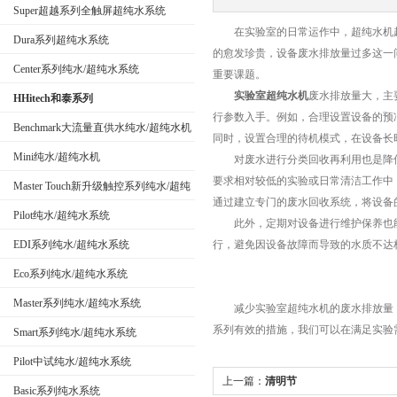
Super超越系列全触屏超纯水系统
在实验室的日常运作中，超纯水机起
Dura系列超纯水系统
的愈发珍贵，设备废水排放量过多这一
公司名称
Center系列纯水/超纯水系统
重要课题。
实验室超纯水机
废水排放量大，主
HHitech和泰系列
行参数入手。例如，合理设置设备的预
Benchmark大流量直供水纯水/超纯水机
同时，设置合理的待机模式，在设备长
Mini纯水/超纯水机
对废水进行分类回收再利用也是降低
要求相对较低的实验或日常清洁工作中
Master Touch新升级触控系列纯水/超纯
通过建立专门的废水回收系统，将设备
水系统
Pilot纯水/超纯水系统
此外，定期对设备进行维护保养也能
EDI系列纯水/超纯水系统
行，避免因设备故障而导致的水质不达
Eco系列纯水/超纯水系统
Master系列纯水/超纯水系统
减少实验室超纯水机的废水排放量，
系列有效的措施，我们可以在满足实验
Smart系列纯水/超纯水系统
Pilot中试纯水/超纯水系统
上一篇：
清明节
Basic系列纯水系统