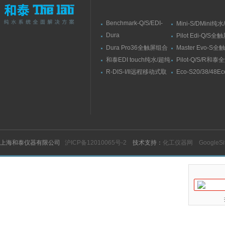
Benchmark-Q/S/EDI-
Mini-S/DMini纯
S/RSBenchmark大流量
水机
Dura
Pilot Edi-Q/S
直供水纯水/超纯水机
Elit10/10F/10V/10FV全
式纯水/超纯水系
Dura Pro36全触屏组合
Master Evo-S
触屏智能型超纯水系统
式超纯水系统
流量纯水/超纯水
和泰EDI touch纯水/超纯
Pilot-Q/S/R和
水机
纯水/超纯水机
R-DIS-I/II远程移动式取
Eco-S20/38/48E
水臂
纯水机
上海和泰仪器有限公司
沪ICP备12010065号-2
技术支持：
化工仪器网
GoogleS