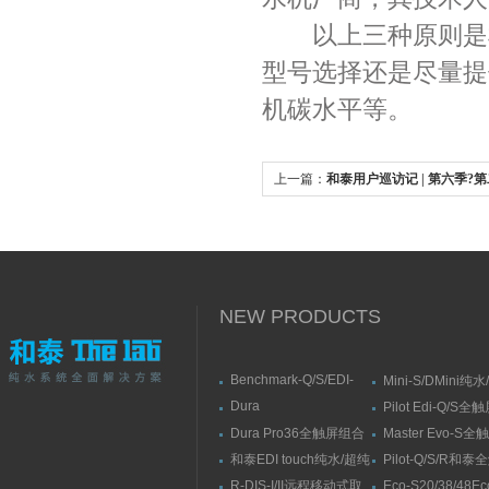
以上三种原则是根
型号选择还是尽量提
机碳水平等。
上一篇：
和泰用户巡访记 | 第六季?
NEW PRODUCTS
Benchmark-Q/S/EDI-
Mini-S/DMini纯
S/RSBenchmark大流量
水机
Dura
Pilot Edi-Q/S
直供水纯水/超纯水机
Elit10/10F/10V/10FV全
式纯水/超纯水系
Dura Pro36全触屏组合
Master Evo-S
触屏智能型超纯水系统
式超纯水系统
流量纯水/超纯水
和泰EDI touch纯水/超纯
Pilot-Q/S/R和
水机
纯水/超纯水机
R-DIS-I/II远程移动式取
Eco-S20/38/48E