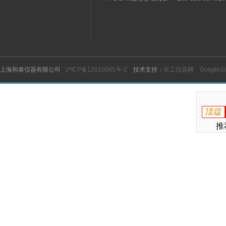
水臂
纯水机
上海和泰仪器有限公司
沪ICP备12010065号-2
技术支持：
化工仪器网
GoogleS
推