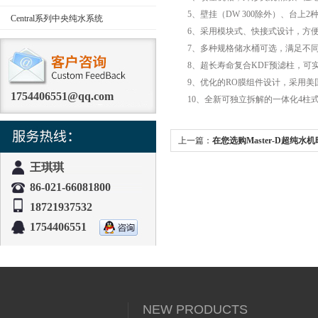
5、壁挂（DW 300除外）、台上2
Central系列中央纯水系统
6、采用模块式、快接式设计，方便
7、多种规格储水桶可选，满足不同
8、超长寿命复合KDF预滤柱，可实
9、优化的RO膜组件设计，采用美国
1754406551@qq.com
10、全新可独立拆解的一体化4柱式
上一篇：
在您选购Master-D超纯
几方便因素
王琪琪
86-021-66081800
18721937532
1754406551
NEW PRODUCTS