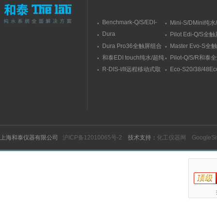
Benchmark-Q/S/EDI-
Mini-S/DMini纯
S/RSBenchmark大流量
水机
Dura
Pilot Edi-Q/S
直供水纯水/超纯水机
Elit10/10F/10V/10FV全
式纯水/超纯水系
Dura Pro36全触屏组合
Master Evo-S
触屏智能型超纯水系统
式超纯水系统
流量纯水/超纯水
和泰EDI touch纯水/超纯
Pilot-Q/S/R和
水机
纯水/超纯水机
R-DIS-I/II远程移动式取
Eco-S20/38/48E
水臂
纯水机
上海和泰仪器有限公司
沪ICP备12010065号-2
技术支持：
化工仪器网
GoogleS