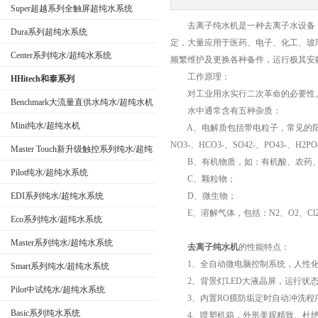
Super超越系列全触屏超纯水系统
去离子纯水机是一种去离子水设备，是
Dura系列超纯水系统
定，大量应用于医药、电子、化工、玻
公司名称
Center系列纯水/超纯水系统
频繁维护及更换各种备件，运行极其安
工作原理：
HHitech和泰系列
对工业用水实行二次革命的必要性
Benchmark大流量直供水纯水/超纯水机
水中通常含有五种杂质：
Mini纯水/超纯水机
A、电解质包括带电粒子，常见的阳离子有H+
NO3-、HCO3-、SO42-、PO43-、H2PO
Master Touch新升级触控系列纯水/超纯
B、有机物质，如：有机酸、农药、
水系统
Pilot纯水/超纯水系统
C、颗粒物；
EDI系列纯水/超纯水系统
D、微生物；
E、溶解气体，包括：N2、O2、Cl2、
Eco系列纯水/超纯水系统
Master系列纯水/超纯水系统
去离子纯水机
的性能特点：
1、全自动微电脑控制系统，人性化
Smart系列纯水/超纯水系统
2、背景灯LED大液晶屏，运行状态
Pilot中试纯水/超纯水系统
3、内置RO膜防垢定时自动冲洗程序
Basic系列纯水系统
4、喷塑机箱，外形美观精致、杜绝腐