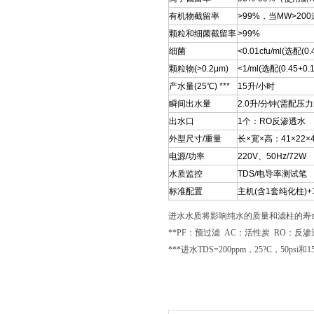
有机物截留率
>99%，当MW>20
颗粒和细菌截留率
>99%
细菌
<0.01cfu/ml(选配
颗粒物(>0.2μm)
<1/ml(选配(0.45+
产水量(25℃) ***
15升/小时
瞬间出水量
2.0升/分钟(需配压力
出水口
1个：RO反渗透水
外型尺寸/重量
长×宽×高：41×22×4
电源/功率
220V、50Hz/72W
水质监控
TDS/电导率测试笔
标准配置
主机(含1套纯化柱)
进水水质将影响纯水的质量和滤柱的寿
**PF：预过滤 AC：活性炭 RO：反渗
***进水TDS=200ppm，25?C，50ps