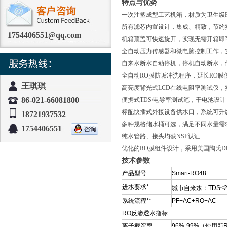
特点与优势
一次注塑成型工艺机箱，材质为卫生级P
所有滤芯内置设计，集成、精致，节约
1754406551@qq.com
机箱顶盖可快速旋开，实现无需开箱即
全自动压力传感器和微电脑控制工作，
自来水断水自动停机，停机自动断水，
全自动RO膜防垢冲洗程序，延长RO膜
王琪琪
高亮度背光式LCD在线电阻率测试仪，
86-021-66081800
便携式TDS/电导率测试笔，干电池设
标配快插式外接设备供水口，系统可升
18721937532
多种规格储水桶可选，满足不同水量需
1754406551
纯水管路、接头均获NSF认证
优化的RO膜组件设计，采用美国陶氏D
技术参数
产品型号
Smart-RO48
进水要求*
城市自来水：TDS<200
系统流程**
PF+AC+RO+AC
RO反渗透水指标
离子截留率
96%-99%（使用新