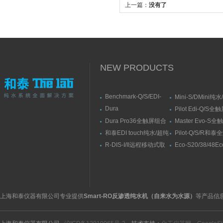
上一篇：
没有了
NEW PRODUCTS
Benchmark-Q/S/EDI-
Mini-S/DMini纯
S/RSBenchmark大流量
水机
Dura
Pilot Edi-Q/S
直供水纯水/超纯水机
Elit10/10F/10V/10FV全
式纯水/超纯水系
Dura Pro36全触屏组合
Master Evo-S
触屏智能型超纯水系统
式超纯水系统
流量纯水/超纯水
和泰EDI touch纯水/超纯
Pilot-Q/S/R和
水机
纯水/超纯水机
R-DIS-I/II远程移动式取
Eco-S20/38/48E
水臂
纯水机
上海和泰仪器有限公司专业提供
Smart-RO反渗透纯水机（自来水为水源）
等产品信