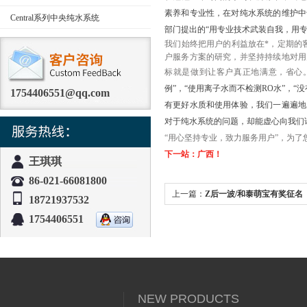
素养和专业性，在对纯水系统的维护中
Central系列中央纯水系统
部门提出的“用专业技术武装自我，用
我们始终把用户的利益放在*，定期的
户服务方案的研究，并坚持持续地对用
标就是做到让客户真正地满意，省心
例”，“使用离子水而不检测RO水”，
1754406551@qq.com
有更好水质和使用体验，我们一遍遍地
对于纯水系统的问题，却能虚心向我们
“用心坚持专业，致力服务用户”，为
下一站：广西！
王琪琪
86-021-66081800
上一篇：
Z后一波/和泰萌宝有奖征名
18721937532
1754406551
NEW PRODUCTS