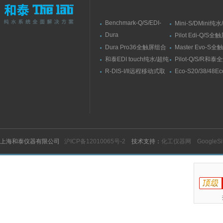
Benchmark-Q/S/EDI-
Mini-S/DMini纯
S/RSBenchmark大流量
水机
Dura
Pilot Edi-Q/S
直供水纯水/超纯水机
Elit10/10F/10V/10FV全
式纯水/超纯水系
Dura Pro36全触屏组合
Master Evo-S
触屏智能型超纯水系统
式超纯水系统
流量纯水/超纯水
和泰EDI touch纯水/超纯
Pilot-Q/S/R和
水机
纯水/超纯水机
R-DIS-I/II远程移动式取
Eco-S20/38/48E
水臂
纯水机
上海和泰仪器有限公司
沪ICP备12010065号-2
技术支持：
化工仪器网
GoogleS