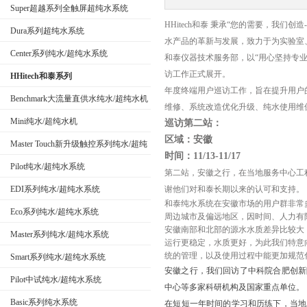
Super超越系列全触屏超纯水系统
HHitech和泰 秉承“您的需要，我们创造-
Dura系列超纯水系统
水产品的革新与发展，致力于为实验室
公司名称
Center系列纯水/超纯水系统
和泰仪器技术服务部，以“用心坚持专业，
访工作正式展开。
HHitech和泰系列
年度终端用户巡访工作，旨在提升用户
Benchmark大流量直供水纯水/超纯水机
维修、系统改造优化升级、纯水使用维
Mini纯水/超纯水机
巡访第二站：
区域：安徽
Master Touch新升级触控系列纯水/超纯
时间：11/13-11/17
水系统
Pilot纯水/超纯水系统
第二站，安徽之行，在当地服务中心工
EDI系列纯水/超纯水系统
谢他们对和泰长期以来的认可和支持。
和泰纯水系统在安徽市场的用户群非常
Eco系列纯水/超纯水系统
周边城市及偏远地区，因时间、人力有
安徽南部和北部的源水水质差异比较大
Master系列纯水/超纯水系统
运行更稳定，水质更好，为此我们特意
统的管理，以及使用过程中能更加规范
Smart系列纯水/超纯水系统
安徽之行，我们回访了中科院合肥创新
Pilot中试纯水/超纯水系统
中心等多家科研机构及国家重点单位。
Basic系列纯水系统
在短短一年时间的学习和历练下，当地