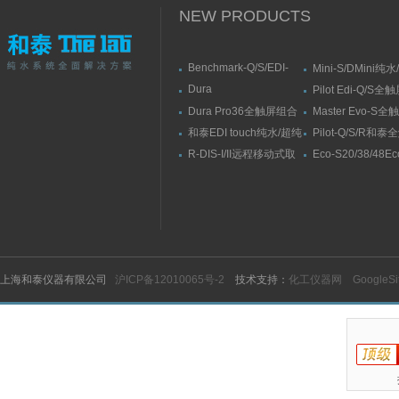
NEW PRODUCTS
Benchmark-Q/S/EDI-
Mini-S/DMini纯
S/RSBenchmark大流量
水机
Dura
Pilot Edi-Q/S
直供水纯水/超纯水机
Elit10/10F/10V/10FV全
式纯水/超纯水系
Dura Pro36全触屏组合
Master Evo-S
触屏智能型超纯水系统
式超纯水系统
流量纯水/超纯水
和泰EDI touch纯水/超纯
Pilot-Q/S/R和
水机
纯水/超纯水机
R-DIS-I/II远程移动式取
Eco-S20/38/48E
水臂
纯水机
上海和泰仪器有限公司
沪ICP备12010065号-2
技术支持：
化工仪器网
GoogleS