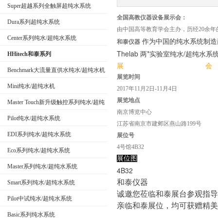
Super超越系列全触屏超纯水系统
全国高教仪器设备展示会：
Dura系列超纯水系统
由中国高等教育学会主办，历经20余年的
公司名称
Center系列纯水/超纯水系统
作为中国的纯水系统制造商
和泰仪器
Thelab 两*实验室纯水/超纯
HHitech和泰系列
展
会
Benchmark大流量直供水纯水/超纯水机
展览时间
Mini纯水/超纯水机
2017年11月2日-11月4日
展览地点
Master Touch新升级触控系列纯水/超纯
南京博览中心
水系统
Pilot纯水/超纯水系统
江苏省南京市建邺区燕山路199号
EDI系列纯水/超纯水系统
展位号
4号馆4B32
Eco系列纯水/超纯水系统
展位图
Master系列纯水/超纯水系统
4
和泰仪器
Smart系列纯水/超纯水系统
诚邀您莅临和泰展台参观指导
Pilot中试纯水/超纯水系统
亲临和泰展位，均可获赠精美
Basic系列纯水系统