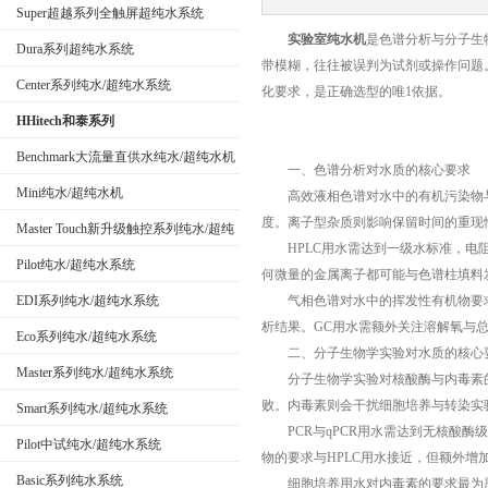
Super超越系列全触屏超纯水系统
实验室纯水机
是色谱分析与分子生
Dura系列超纯水系统
带模糊，往往被误判为试剂或操作问题
公司名称
Center系列纯水/超纯水系统
化要求，是正确选型的唯1依据。
HHitech和泰系列
Benchmark大流量直供水纯水/超纯水机
一、色谱分析对水质的核心要求
Mini纯水/超纯水机
高效液相色谱对水中的有机污染物与
度。离子型杂质则影响保留时间的重现
Master Touch新升级触控系列纯水/超纯
HPLC用水需达到一级水标准，电阻率
水系统
Pilot纯水/超纯水系统
何微量的金属离子都可能与色谱柱填料
EDI系列纯水/超纯水系统
气相色谱对水中的挥发性有机物要求
析结果。GC用水需额外关注溶解氧与
Eco系列纯水/超纯水系统
二、分子生物学实验对水质的核心
Master系列纯水/超纯水系统
分子生物学实验对核酸酶与内毒素的控
败。内毒素则会干扰细胞培养与转染实
Smart系列纯水/超纯水系统
PCR与qPCR用水需达到无核酸酶级
Pilot中试纯水/超纯水系统
物的要求与HPLC用水接近，但额外增
Basic系列纯水系统
细胞培养用水对内毒素的要求最为严