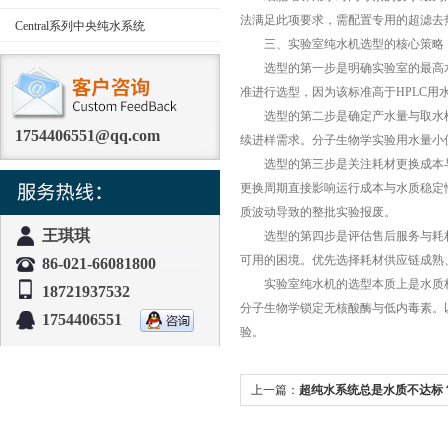
法满足此项要求，需配置专用的超滤去
Central系列中央纯水系统
三、实验室纯水机选型的核心策略
选型的第一步是明确实验室的最高水质
准进行选型，因为该标准高于HPLC用
选型的第二步是确定产水量与取水模式
1754406551@qq.com
续进样需求。分子生物学实验用水量小
选型的第三步是关注耗材更换成本与
更换周期直接影响运行成本与水质稳定
质波动导致的整批实验报废。
王琪琪
选型的第四步是评估售后服务与耗材
可用的困境。优先选择耗材供应链成熟
86-021-66081800
实验室纯水机的选型本质上是水质标准
18721937532
分子生物学锁定无核酸酶与低内毒素。
1754406551
验。
上一篇：
超纯水系统总是水质不达标
RO膜清洗与在线监测的运维全攻略