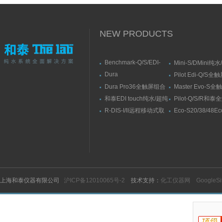
NEW PRODUCTS
Benchmark-Q/S/EDI-
Mini-S/DMini纯
S/RSBenchmark大流量
水机
Dura
Pilot Edi-Q/S
直供水纯水/超纯水机
Elit10/10F/10V/10FV全
式纯水/超纯水系
Dura Pro36全触屏组合
Master Evo-S
触屏智能型超纯水系统
式超纯水系统
流量纯水/超纯水
和泰EDI touch纯水/超纯
Pilot-Q/S/R和
水机
纯水/超纯水机
R-DIS-I/II远程移动式取
Eco-S20/38/48E
水臂
纯水机
上海和泰仪器有限公司
沪ICP备12010065号-2
技术支持：
化工仪器网
GoogleS