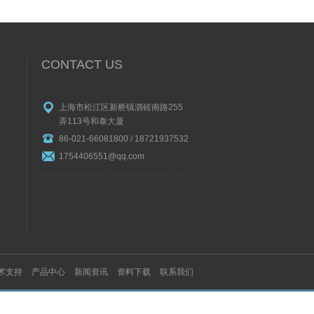
CONTACT US
上海市松江区新桥镇泗砖南路255
弄113号和泰大厦
86-021-66081800 / 18721937532
1754406551@qq.com
术支持
产品中心
新闻资讯
资料下载
联系我们