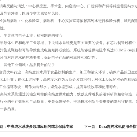
消毒灭菌与清洗：中心供应室、手术室、内窥镜中心、口腔科和产科等科室需要纯水
及导管冲洗，以减少交叉感染的风险。
检验与病理：生化检验室、病理科、中心实验室等依赖高纯水进行检验分析、试剂配
性。
半导体与电子工业：精密制造的核心
导体生产和电子工业领域，中央纯水系统更是至关重要的设备。在芯片制造过程中，
污染或颗粒都可能导致集成电路短路或缺陷。系统能够提供电阻率高达18.2MΩ·c
环节对超纯水的严格要求，保证电子产品的可靠性和稳定性。
其他工业领域：品质提升的助手
食品饮料行业：高纯度的水用于食品饮料的生产、加工和清洗环节，确保产品的卫生
化工行业：在化工过程中，高纯度水作为反应介质或溶剂，对化工反应的准确性和稳
工业循环系统：可作为冷却水，避免水垢形成，提高系统效率和使用寿命。
纯水系统通过其稳定可靠的高纯度供水能力，默默支撑着从前沿科研到精密制造、从
行业的生产效率和产品质量，更是保障安全、推动技术创新至关重要的隐形守护者。
一步凸显。
篇：
中央纯水系统多领域应用的纯水保障专家
下一篇：
Dura超纯水机使用全
轻松掌握纯净水制备