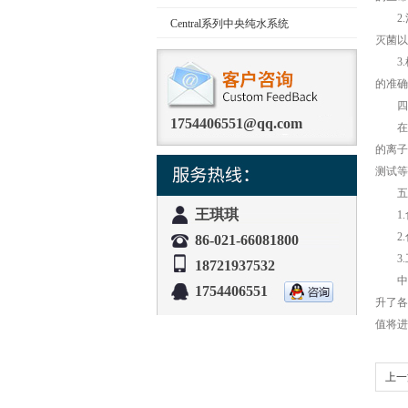
2.
Central系列中央纯水系统
灭菌以
3.
的准确
四、
1754406551@qq.com
在半
的离子
测试等
五、
王琪琪
1.
2.
86-021-66081800
3.
18721937532
中央
1754406551
升了各
值将进
上一