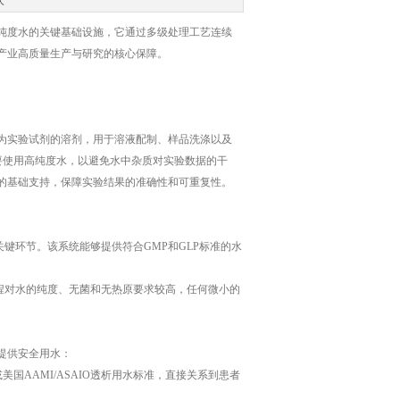
次
纯度水的关键基础设施，它通过多级处理工艺连续
产业高质量生产与研究的核心保障。
实验试剂的溶剂，用于溶液配制、样品洗涤以及
要使用高纯度水，以避免水中杂质对实验数据的干
的基础支持，保障实验结果的准确性和可重复性。
环节。该系统能够提供符合GMP和GLP标准的水
程对水的纯度、无菌和无热原要求较高，任何微小的
提供安全用水：
美国AAMI/ASAIO透析用水标准，直接关系到患者