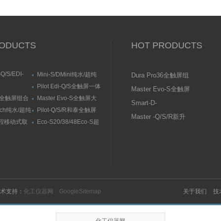
ODUCTS
HOT PRODUCTS
Q/S/EDI-
Mini-S/DMini纯水/超纯
Dura Pro36全触屏组
hmark大流量
水机
合式超纯水系统
Pilot Edi-Q/S全触屏一体
Master Evo-S全触屏
/超纯水机
/10V/10FV全
式纯水/超纯水系统
o36全触屏组合
Master Evo-S全触屏大
大流量纯水/超纯水
超纯水系统
Smart-D-
统
流量纯水/超纯水机
机
uch纯水/超纯
Pilot-Q/S/R和泰全触屏
UF/UV/UVF超纯水
Master -Q/S/R新升
纯水/超纯水机
II远程移动式取
Eco-S20/38/48Eco-S超
机（蒸馏水为水源）
级触控系列纯水/超
纯水机
纯水系统
术支持：
化工仪器网
GoogleSitemap
关于我们
技