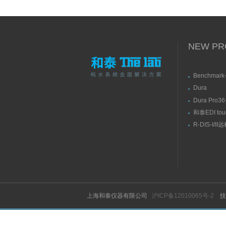
NEW PR
Benchmark-
S/RSBenc
Dura
直供水纯水
Elit10/10F
Dura Pr
触屏智能型
式超纯水系
和泰EDI to
水机
R-DIS-I/
水臂
上海和泰仪器有限公司
沪ICP备12010065号-2
技