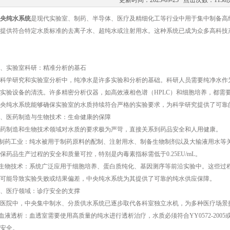
更新时间：2025-09-25 点击次数：1158
央纯水系统
是现代实验室、制药、半导体、医疗及精细化工等行业中用于集中制备高
提供符合特定水质标准的去离子水、超纯水或注射用水。这种系统已成为众多高科技
实验室科研：精准分析的基石
学研究和实验室分析中，纯净水是许多实验和分析的基础。科研人员需要纯净水作为
实验设备的清洗。许多精密分析仪器，如高效液相色谱（HPLC）和细胞培养，都需
央纯水系统能够确保实验室的水质持续符合严格的实验要求，为科学研究提供了可靠
医药制造与生物技术：生命健康的保障
制造和生物技术领域对水质的要求极为严苛，直接关系到药品安全和人用健康。
药工业：纯水被用于制药原料的配制、注射用水、制备生物制剂以及大输液用水等关键
保药品生产过程的安全和质量可控，特别是内毒素指标需低于0.25EU/mL。
生物技术：系统广泛应用于细胞培养、蛋白质纯化、基因测序等前沿实验中。这些过
可能导致实验失败或结果偏差，中央纯水系统为其提供了可靠的纯水供应保障。
医疗领域：诊疗安全的支撑
院中，中央集中制水、分质供水系统已逐步取代各科室独立水机，为多种医疗场景
液透析：血透室需要使用高质量的纯水进行透析治疗，水质必须符合YY0572-2005或
安全。