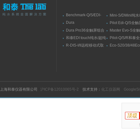
Benchmark-Q/S/EDI-
Mini-S/DMini纯
S/RSBenchmark大流量
水机
Dura
Pilot Edi-Q/S
直供水纯水/超纯水机
Elit10/10F/10V/10FV全
式纯水/超纯水系
Dura Pro36全触屏组合
Master Evo-S
触屏智能型超纯水系统
式超纯水系统
流量纯水/超纯水
和泰EDI touch纯水/超纯
Pilot-Q/S/R和
水机
纯水/超纯水机
R-DIS-I/II远程移动式取
Eco-S20/38/48E
水臂
纯水机
上海和泰仪器有限公司
沪ICP备12010065号-2
技术支持：
化工仪器网
GoogleS