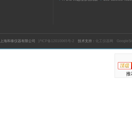
水臂
纯水机
上海和泰仪器有限公司
沪ICP备12010065号-2
技术支持：
化工仪器网
GoogleS
推