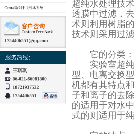
超纯水处理技
Central系列中央纯水系统
透膜中过滤，
术则利用树脂
技术则采用过
1754406551@qq.com
它的分类
实验室超纯水
王琪琪
型、电离交换
86-021-66081800
机都有其特点
18721937532
子和离子的去
1754406551
的适用于对水
式的则适用于