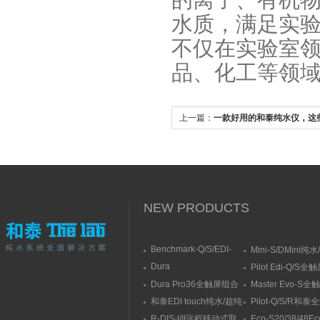
的离子、有机
水质，满足实
不仅在实验室
品、化工等领
上一篇：
一款好用的和泰纯水仪，这
备
NEW PRODUCTS
Benchmark-Q/S/EDI-
Mini-S/DMini纯
S/RSBenchmark大流量
水机
Dura
Pilot Edi-Q/S
直供水纯水/超纯水机
Elit10/10F/10V/10FV全
式纯水/超纯水系
Dura Pro36全触屏组合
Master Evo-S
触屏智能型超纯水系统
式超纯水系统
流量纯水/超纯水
和泰EDI touch纯水/超纯
Pilot-Q/S/R和
水机
纯水/超纯水机
R-DIS-I/II远程移动式取
Eco-S20/38/48E