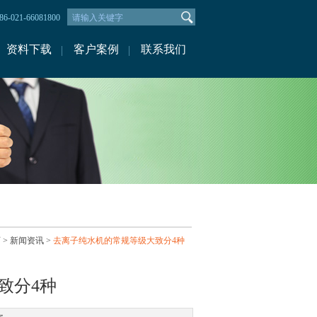
-021-66081800
资料下载
客户案例
联系我们
页
>
新闻资讯
>
去离子纯水机的常规等级大致分4种
致分4种