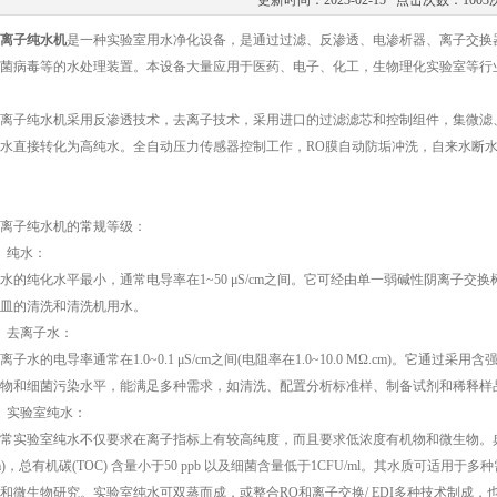
更新时间：2023-02-15 点击次数：1003
离子纯水机
是一种实验室用水净化设备，是通过过滤、反渗透、电渗析器、离子交换
菌病毒等的水处理装置。本设备大量应用于医药、电子、化工，生物理化实验室等行
子纯水机采用反渗透技术，去离子技术，采用进口的过滤滤芯和控制组件，集微滤、
水直接转化为高纯水。全自动压力传感器控制工作，RO膜自动防垢冲洗，自来水断
子纯水机的常规等级：
纯水：
纯化水平最小，通常电导率在1~50 μS/cm之间。它可经由单一弱碱性阴离子交
皿的清洗和清洗机用水。
去离子水：
水的电导率通常在1.0~0.1 μS/cm之间(电阻率在1.0~10.0 MΩ.cm)。它通
物和细菌污染水平，能满足多种需求，如清洗、配置分析标准样、制备试剂和稀释样
实验室纯水：
验室纯水不仅要求在离子指标上有较高纯度，而且要求低浓度有机物和微生物。典型的指标是
cm)，总有机碳(TOC) 含量小于50 ppb 以及细菌含量低于1CFU/ml。其水质可
和微生物研究。实验室纯水可双蒸而成，或整合RO和离子交换/ EDI多种技术制成，