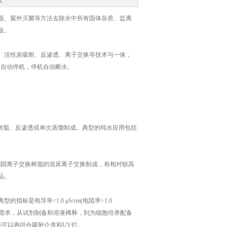
次
器、紫外灭菌等方法去除水中所有固体杂质、盐离
业。
活性炭吸附、反渗透、离子交换等技术与一体，
水自动停机，停机自动断水。
换树脂、反渗透或单次蒸馏制成。典型的纯水应用包括
过采用含强阴离子交换树脂的混床离子交换制成，有相对较高
品。
电导率<1.0 μS/cm(电阻率>1.0
适用于多种需求，从试剂制备和溶液稀释，到为细胞培养配备
也可以再结合吸附介质和UV灯。