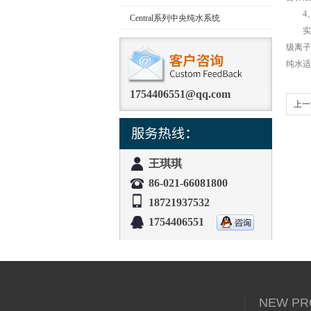
4、
Central系列中央纯水系统
实验
级离子
纯水适
1754406551@qq.com
上一
成
王琪琪
86-021-66081800
18721937532
1754406551
NEW PR