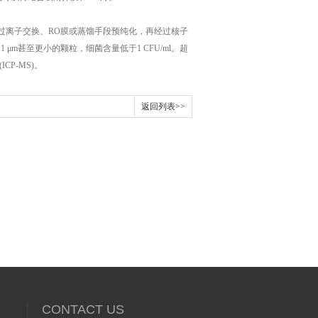
离子交换、RO膜或蒸馏手段预纯化，再经过核子
.1 μm甚至更小的颗粒，细菌含量低于1 CFU/ml。超
CP-MS)。
返回列表>>
CONTACT US