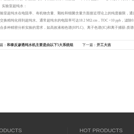
实验室超纯水：
室超纯水在电阻率、有机物含量、颗粒和细菌含量方面接近理论上的纯度极限，通过
交换精纯化得到超纯水。通常超纯水的电阻率可达18.2 MΩ.cm，TOC <10 ppb，滤除0
合多种精密分析实验的需求，如高效液相色谱(HPLC)、离子色谱(IC)和离子捕获-质谱(I
篇：
和泰反渗透纯水机主要是由以下5大系统组
下一篇：
开工大吉
ODUCTS
HOT PRODUCTS