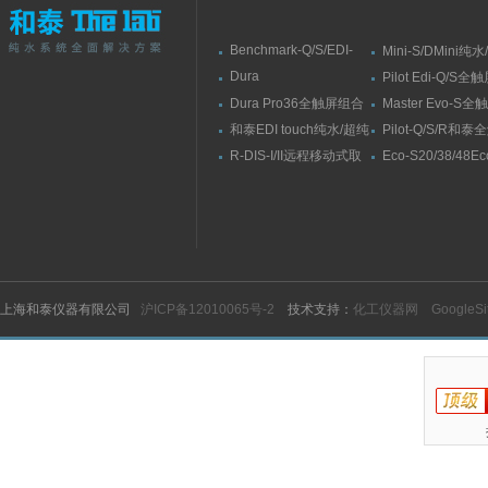
Benchmark-Q/S/EDI-
Mini-S/DMini纯
S/RSBenchmark大流量
水机
Dura
Pilot Edi-Q/S
直供水纯水/超纯水机
Elit10/10F/10V/10FV全
式纯水/超纯水系
Dura Pro36全触屏组合
Master Evo-S
触屏智能型超纯水系统
式超纯水系统
流量纯水/超纯水
和泰EDI touch纯水/超纯
Pilot-Q/S/R和
水机
纯水/超纯水机
R-DIS-I/II远程移动式取
Eco-S20/38/48E
水臂
纯水机
上海和泰仪器有限公司
沪ICP备12010065号-2
技术支持：
化工仪器网
GoogleS