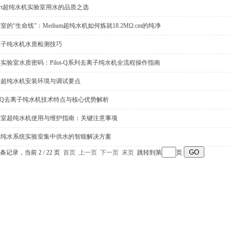
art超纯水机实验室用水的品质之选
室的“生命线”：Medium超纯水机如何炼就18.2MΩ.cm的纯净
离子纯水机水质检测技巧
实验室水质密码：Pilot-Q系列去离子纯水机全流程操作指南
泰超纯水机安装环境与调试要点
o-Q去离子纯水机技术特点与核心优势解析
验室超纯水机使用与维护指南：关键注意事项
央纯水系统实验室集中供水的智能解决方案
5 条记录，当前 2 / 22 页
首页
上一页
下一页
末页
跳转到第
页