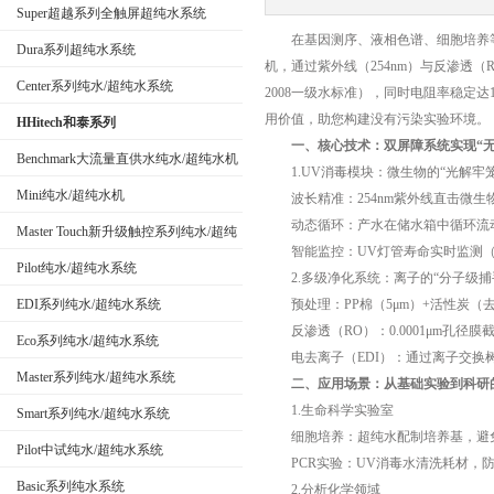
Super超越系列全触屏超纯水系统
在基因测序、液相色谱、细胞培养等
Dura系列超纯水系统
机，通过紫外线（254nm）与反渗透（R
公司名称
Center系列纯水/超纯水系统
2008一级水标准），同时电阻率稳定达
用价值，助您构建没有污染实验环境。
HHitech和泰系列
一、核心技术：双屏障系统实现“无
Benchmark大流量直供水纯水/超纯水机
1.UV消毒模块：微生物的“光解牢笼
Mini纯水/超纯水机
波长精准：254nm紫外线直击微生物
动态循环：产水在储水箱中循环流动（流速
Master Touch新升级触控系列纯水/超纯
智能监控：UV灯管寿命实时监测（建议
水系统
Pilot纯水/超纯水系统
2.多级净化系统：离子的“分子级捕
EDI系列纯水/超纯水系统
预处理：PP棉（5μm）+活性炭（
反渗透（RO）：0.0001μm孔径膜截留
Eco系列纯水/超纯水系统
电去离子（EDI）：通过离子交换树脂与
Master系列纯水/超纯水系统
二、应用场景：从基础实验到科研
1.生命科学实验室
Smart系列纯水/超纯水系统
细胞培养：超纯水配制培养基，避免内毒
Pilot中试纯水/超纯水系统
PCR实验：UV消毒水清洗耗材，防
Basic系列纯水系统
2.分析化学领域