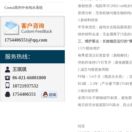
液相色谱：电阻率18.2MΩ·cm纯
Central系列中央纯水系统
质谱分析：无有机物与微生物的纯水
3.新材料研发
半导体清洗：超纯水去除晶圆表面10nm
纳米材料合成：无金属离子污染的水环
1754406551@qq.com
三、维护要点：长效稳定运行的“黄
1.UV模块维护
每季度清洁石英套管（酒精擦拭），
停机时保持UV灯常开（避免频繁启
王琪琪
2.滤芯与膜更换周期
PP棉：3-6个月（视原水水质）；活性
86-021-66081800
RO膜：2-3年（产水量下降15%时更
18721937532
3.储水箱管理
1754406551
采用316L不锈钢或PE材质，避免
每日排空水箱底部10%陈水，防止
结语