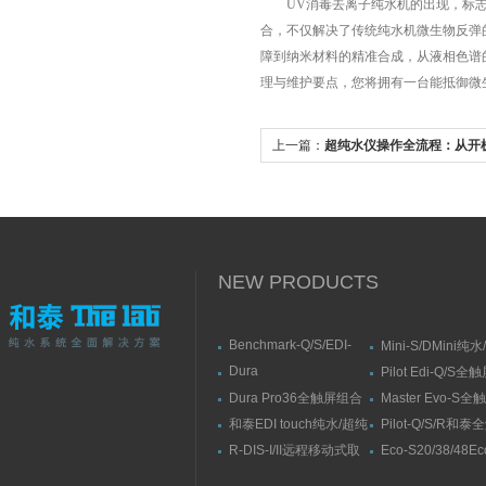
UV消毒去离子纯水机的出现，标志着
合，不仅解决了传统纯水机微生物反弹的
障到纳米材料的精准合成，从液相色谱
理与维护要点，您将拥有一台能抵御微
上一篇：
超纯水仪操作全流程：从开
化指南
NEW PRODUCTS
Benchmark-Q/S/EDI-
Mini-S/DMini纯
S/RSBenchmark大流量
水机
Dura
Pilot Edi-Q/S
直供水纯水/超纯水机
Elit10/10F/10V/10FV全
式纯水/超纯水系
Dura Pro36全触屏组合
Master Evo-S
触屏智能型超纯水系统
式超纯水系统
流量纯水/超纯水
和泰EDI touch纯水/超纯
Pilot-Q/S/R和
水机
纯水/超纯水机
R-DIS-I/II远程移动式取
Eco-S20/38/48E
水臂
纯水机