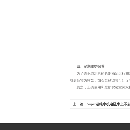
四、定期维护保养
为了确保纯水机的长期稳定运行和出
般更换较为频繁，如石英砂滤芯可1 - 2
总之，正确使用和维护实验室纯水机
上一篇：
Super超纯水机电阻率上不
方法