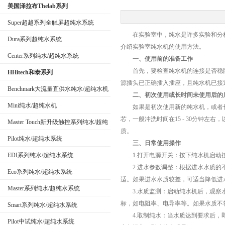
美国泽拉布Thelab系列
Super超越系列全触屏超纯水系统
在实验室中，纯水是许多实验和分析
Dura系列超纯水系统
介绍实验室纯水机的使用方法。
公司名称
Center系列纯水/超纯水系统
一、使用前的准备工作
首先，要检查纯水机的连接是否稳固
HHitech和泰系列
源插头已正确插入插座，且纯水机已接
Benchmark大流量直供水纯水/超纯水机
二、初次使用或长时间未使用后的
Mini纯水/超纯水机
如果是初次使用新的纯水机，或者长
芯，一般冲洗时间在15 - 30分钟
Master Touch新升级触控系列纯水/超纯
质。
水系统
Pilot纯水/超纯水系统
三、日常使用操作
EDI系列纯水/超纯水系统
1.打开电源开关：按下纯水机启动
2.进水参数调整：根据进水水质的不同，
Eco系列纯水/超纯水系统
适。如果进水水质较差，可适当降低进
Master系列纯水/超纯水系统
3.水质监测：启动纯水机后，观察水
标，如电阻率、电导率等。如果水质不
Smart系列纯水/超纯水系统
4.取制纯水：当水质达到要求后，即
Pilot中试纯水/超纯水系统