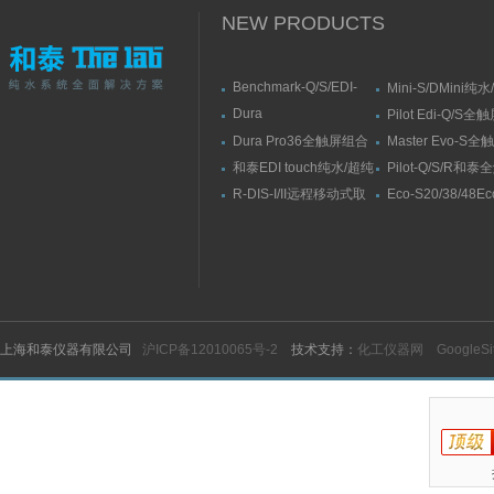
NEW PRODUCTS
Benchmark-Q/S/EDI-
Mini-S/DMini纯
S/RSBenchmark大流量
水机
Dura
Pilot Edi-Q/S
直供水纯水/超纯水机
Elit10/10F/10V/10FV全
式纯水/超纯水系
Dura Pro36全触屏组合
Master Evo-S
触屏智能型超纯水系统
式超纯水系统
流量纯水/超纯水
和泰EDI touch纯水/超纯
Pilot-Q/S/R和
水机
纯水/超纯水机
R-DIS-I/II远程移动式取
Eco-S20/38/48E
水臂
纯水机
上海和泰仪器有限公司
沪ICP备12010065号-2
技术支持：
化工仪器网
GoogleS