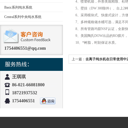
4、喷塑机箱，外形美观精致、杜绝腐
Basic系列纯水系统
5、壁挂（DW 300除外）、台上2
6、采用模块式、快接式设计，方便
Central系列中央纯水系统
7、多种规格储水桶可选，满足不同
8、所有管路均获NSF认证，全新快
9、美国陶氏DOW出品的RO膜片，
10、*树脂，时刻保证水质。
1754406551@qq.com
上一篇：
去离子纯水机在日常使用中
王琪琪
86-021-66081800
18721937532
1754406551