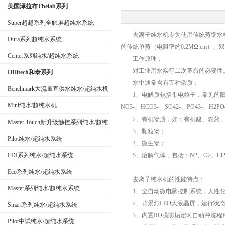
美国泽拉布Thelab系列
Super超越系列全触屏超纯水系统
去离子纯水机专为使用传统蒸馏水机
Dura系列超纯水系统
的传统单蒸（电阻率约0.2MΩ.cm）、双
公司名称
Center系列纯水/超纯水系统
工作原理：
对工业用水实行二次革命的必要性
HHitech和泰系列
水中通常含有五种杂质：
Benchmark大流量直供水纯水/超纯水机
1、电解质包括带电粒子，常见的阳离子有H+
Mini纯水/超纯水机
NO3-、HCO3-、SO42-、PO43-、H2PO
2、有机物质，如：有机酸、农药、
Master Touch新升级触控系列纯水/超纯
3、颗粒物；
水系统
Pilot纯水/超纯水系统
4、微生物；
EDI系列纯水/超纯水系统
5、溶解气体，包括：N2、O2、Cl2、
Eco系列纯水/超纯水系统
去离子纯水机的性能特点：
Master系列纯水/超纯水系统
1、全自动微电脑控制系统，人性化
2、背景灯LED大液晶屏，运行状态
Smart系列纯水/超纯水系统
3、内置RO膜防垢定时自动冲洗程序
Pilot中试纯水/超纯水系统