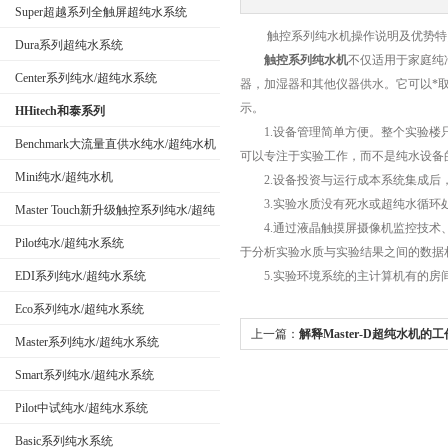
Super超越系列全触屏超纯水系统
触控系列纯水机操作说明及优势特
Dura系列超纯水系统
触控系列纯水机
不仅适用于家庭纯
公司名称
Center系列纯水/超纯水系统
器，加湿器和其他仪器供水。它可以*
示。
HHitech和泰系列
1.设备管理简单方便。整个实验楼只
Benchmark大流量直供水纯水/超纯水机
可以专注于实验工作，而不是纯水设备
Mini纯水/超纯水机
2.设备投资与运行成本系统集成后
3.实验水质没有死水或超纯水循环
Master Touch新升级触控系列纯水/超纯
4.通过液晶触摸屏摄像机监控技术、
水系统
Pilot纯水/超纯水系统
于分析实验水质与实验结果之间的数据
EDI系列纯水/超纯水系统
5.实验环境系统的主计算机有的房间
Eco系列纯水/超纯水系统
上一篇：
解释Master-D超纯水机的
Master系列纯水/超纯水系统
Smart系列纯水/超纯水系统
Pilot中试纯水/超纯水系统
Basic系列纯水系统