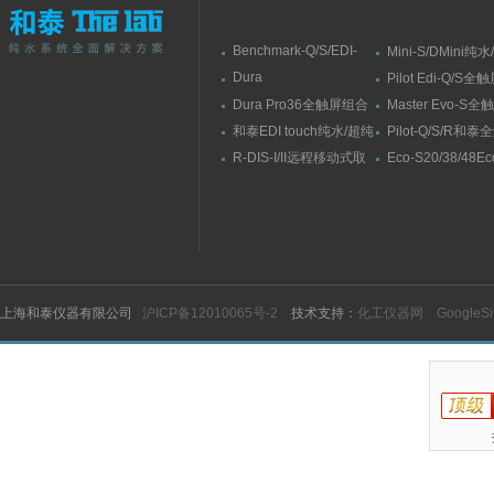
Benchmark-Q/S/EDI-
Mini-S/DMini纯
S/RSBenchmark大流量
水机
Dura
Pilot Edi-Q/S
直供水纯水/超纯水机
Elit10/10F/10V/10FV全
式纯水/超纯水系
Dura Pro36全触屏组合
Master Evo-S
触屏智能型超纯水系统
式超纯水系统
流量纯水/超纯水
和泰EDI touch纯水/超纯
Pilot-Q/S/R和
水机
纯水/超纯水机
R-DIS-I/II远程移动式取
Eco-S20/38/48E
水臂
纯水机
上海和泰仪器有限公司
沪ICP备12010065号-2
技术支持：
化工仪器网
GoogleS